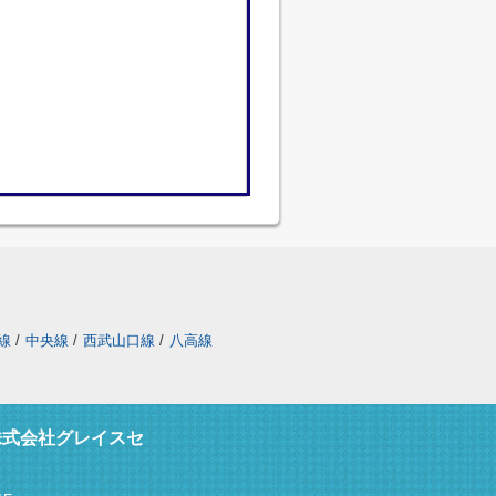
線
/
中央線
/
西武山口線
/
八高線
株式会社グレイスセ