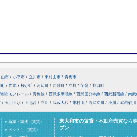
村山市
/
小平市
/
立川市
/
東村山市
/
青梅市
川町
/
向原
/
桜が丘
/
河辺町
/
西砂町
/
立野
/
芋窪
/
野口町
摩都市モノレール
/
青梅線
/
西武多摩湖線
/
西武国分寺線
/
西武新宿線
/
南武
道
/
玉川上水
/
上北台
/
立川
/
武蔵大和
/
東村山
/
西武立川
/
小川
/
武蔵砂川
東大和市の賃貸・不動産売買なら
新築・築浅（賃貸）
ブン
ペット可（賃貸）