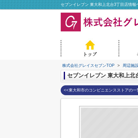
株式会社グレイスセブンTOP
>
周辺施
セブンイレブン 東大和上北
<<東大和市のコンビニエンスストアの一