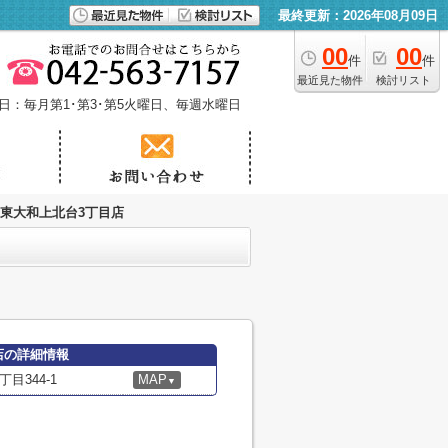
最終更新：2026年08月09日
00
00
件
件
最近見た物件
検討リスト
日：毎月第1･第3･第5火曜日、毎週水曜日
 東大和上北台3丁目店
店の詳細情報
目344-1
MAP
▼