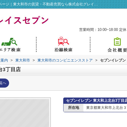
セブンイレブン 東大和上北台3丁目店情報ページ｜東大和市の賃貸・不動産売買なら株式会社グレイスセブン
営業時間：10:00~18:00
定休
設案内
>
東大和市
>
東大和市のコンビニエンスストア
>
セブンイレブン
台3丁目店
覧へ
セブンイレブン 東大和上北台3丁目
所在地
東京都東大和市上北台３丁