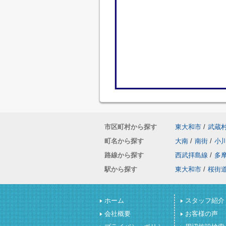
市区町村から探す
東大和市
/
武蔵
町名から探す
大南
/
南街
/
小
路線から探す
西武拝島線
/
多
駅から探す
東大和市
/
桜街
ホーム
スタッフ紹介
会社概要
お客様の声