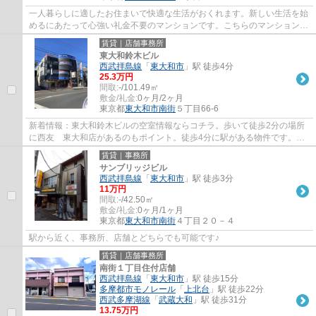
一人暮らしに適したお住まいで快適な生活がおくれます。新しい生活を始
めるにあたって心強い礼金不要のマンションです。こちらのマンションは
南向きです。一口コンロが付いています。...
賃貸｜店舗事務所
東大和鈴木ビル
西武拝島線
「
東大和市
」駅 徒歩4分
25.3万円
間取:
-/101.49㎡
敷金/礼金:
0ヶ月/2ヶ月
東京都
東大和市
南街
５丁目66-6
新着情報：東大和鈴木ビルの空室情報ならコチラ。歩いて徒歩2分の場所
に西友 東大和店があるのもポイント。徒歩4分に駅がある物件です。と
てもゆとりのある環境が魅力の月25.3万円の...
賃貸｜事務所
サンブリッジビル
西武拝島線
「
東大和市
」駅 徒歩3分
11万円
間取:
-/42.50㎡
敷金/礼金:
0ヶ月/1ヶ月
東京都
東大和市
南街
４丁目２０－４
駅から近く、事務所、店舗とどちらでも可能です♪
賃貸｜店舗事務所
南街１丁目住付店舗
西武拝島線
「
東大和市
」駅 徒歩15分
多摩都市モノレール
「
上北台
」駅 徒歩22分
西武多摩湖線
「
武蔵大和
」駅 徒歩31分
13.75万円