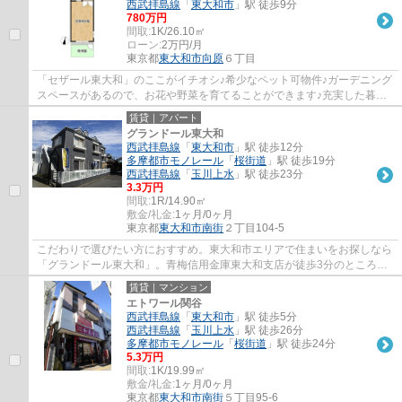
西武拝島線
「
東大和市
」駅 徒歩9分
780万円
間取:
1K/26.10㎡
ローン:
2万円/月
東京都
東大和市
向原
６丁目
「セザール東大和」のここがイチオシ♪希少なペット可物件♪ガーデニング
スペースがあるので、お花や野菜を育てることができます♪充実した暮ら
しを東大和市エリアで見つけましょう♪042-5...
賃貸｜アパート
グランドール東大和
西武拝島線
「
東大和市
」駅 徒歩12分
多摩都市モノレール
「
桜街道
」駅 徒歩19分
西武拝島線
「
玉川上水
」駅 徒歩23分
3.3万円
間取:
1R/14.90㎡
敷金/礼金:
1ヶ月/0ヶ月
東京都
東大和市
南街
２丁目104-5
こだわりで選びたい方におすすめ。東大和市エリアで住まいをお探しなら
「グランドール東大和」。青梅信用金庫東大和支店が徒歩3分のところに
あります。ご年配の方向けの設備がついた物...
賃貸｜マンション
エトワール関谷
西武拝島線
「
東大和市
」駅 徒歩5分
西武拝島線
「
玉川上水
」駅 徒歩26分
多摩都市モノレール
「
桜街道
」駅 徒歩24分
5.3万円
間取:
1K/19.99㎡
敷金/礼金:
1ヶ月/0ヶ月
東京都
東大和市
南街
５丁目95-6