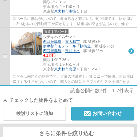
間取:
-/57.31㎡
敷金/礼金:
2ヶ月/0ヶ月
東京都
東大和市
南街
１丁目
スペースに無駄がないので、飲食店など幅広い活用が可能です。駅が周辺
に2つあるので行動範囲が広がります。駐車場の空きがあるので、他で駐
車場を契約する必要がありません。リフォー...
賃貸｜アパート
シティハイムヤマト
西武拝島線
「
東大和市
」駅 徒歩3分
多摩都市モノレール
「
桜街道
」駅 徒歩26分
西武拝島線
「
玉川上水
」駅 徒歩26分
4.2万円
間取:
1K/17.36㎡
敷金/礼金:
1ヶ月/1ヶ月
東京都
東大和市
向原
６丁目１２４５
こちらは南向きの物件です。大量の洗濯物もバルコニーで解決。角部屋は
隣接する住戸が少ないので、隣人との騒音トラブルのリスクを減らせま
す。場所が平坦なのは、ランニングをする上...
該当公開件数
7
件
1-7
件表示
チェックした物件をまとめて
検討リストに追加
お問い合わせ
さらに条件を絞り込む