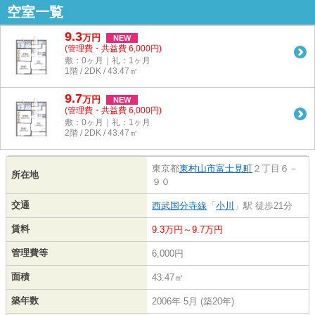
空室一覧
9.3
万
円
NEW
(管理費・共益費 6,000円)
敷：0ヶ月｜礼：1ヶ月
1階 / 2DK / 43.47㎡
9.7
万
円
NEW
(管理費・共益費 6,000円)
敷：0ヶ月｜礼：1ヶ月
2階 / 2DK / 43.47㎡
東京都
東村山市
富士見町
２丁目６－
所在地
９０
交通
西武国分寺線
「
小川
」駅 徒歩21分
賃料
9.3万円～9.7万円
管理費等
6,000円
面積
43.47㎡
築年数
2006年 5月 (築20年)