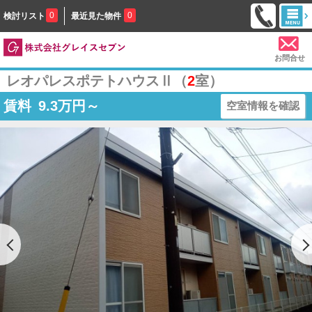
0
0
検討リスト
最近見た物件
お問合せ
レオパレスポテトハウスⅡ（
2
室）
賃料
9.3
万円～
空室情報を確認