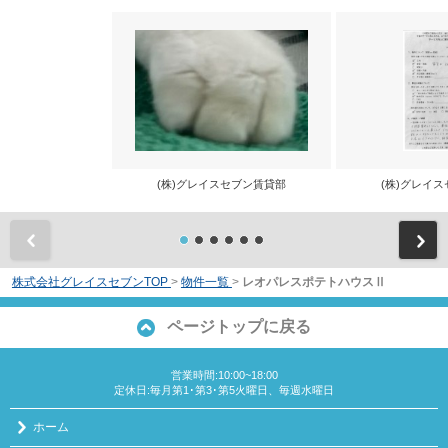
(株)グレイスセブン賃貸部
(株)グレイ
前
株式会社グレイスセブンTOP
>
物件一覧
>
レオパレスポテトハウスⅡ
ページトップに戻る
営業時間:10:00~18:00
定休日:毎月第1･第3･第5火曜日、毎週水曜日
ホーム