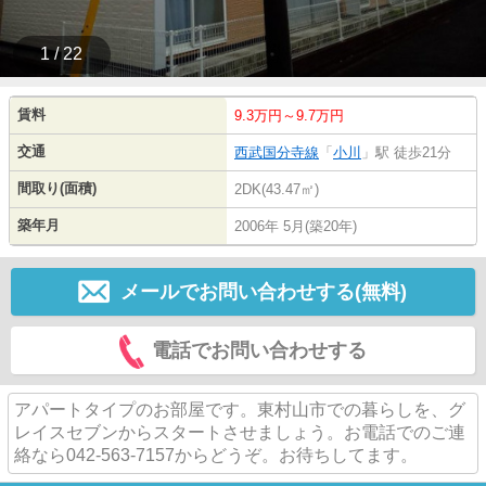
1 / 22
賃料
9.3万円～9.7万円
交通
西武国分寺線
「
小川
」駅 徒歩21分
間取り(面積)
2DK(43.47㎡)
築年月
2006年 5月(築20年)
メールでお問い合わせする(無料)
電話でお問い合わせする
アパートタイプのお部屋です。東村山市での暮らしを、グ
レイスセブンからスタートさせましょう。お電話でのご連
絡なら042-563-7157からどうぞ。お待ちしてます。