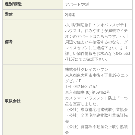
種別/構造
アパート/木造
階建
2階建
小川駅周辺物件：レオパレスポテト
ハウスⅡ。住みやすさが満載でイチ
オシのアパートはこちらです。小川
備考
周辺で住まいを検索するのなら、グ
レイスセブンにご連絡下さい。より
詳しい物件情報をお求めなら042-563
-7157にてご確認下さい。
株式会社グレイスセブン
東京都東大和市南街４丁目19-8 エッ
グビル1F
TEL:042-563-7157
東京都知事 (8) 第59462号
カスタマーハラスメント防止「一つ
取扱会社
星を宣言しました」
（公社）東京都宅地建物取引業協会
（公社）全国宅地建物取引業保証協
会
（公社）首都圏不動産公正取引協議
会