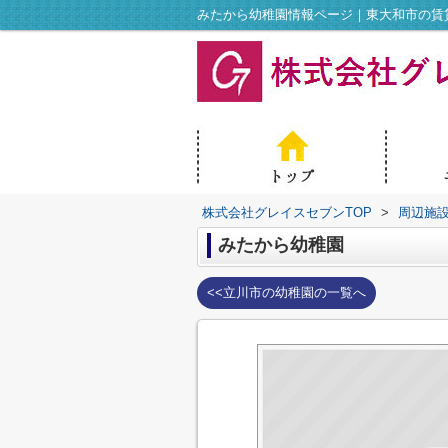
みたから幼稚園情報ページ｜東大和市の賃
株式会社グレイスセブンTOP
>
周辺施
みたから幼稚園
<<立川市の幼稚園の一覧へ