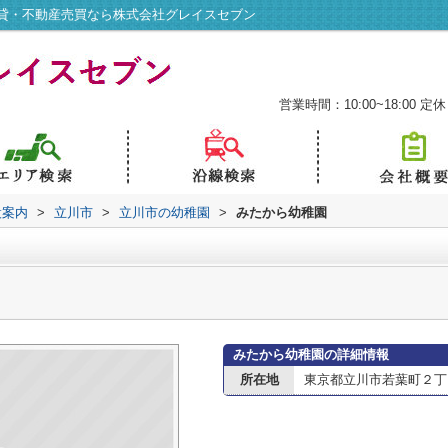
貸・不動産売買なら株式会社グレイスセブン
営業時間：10:00~18:00
定休
設案内
>
立川市
>
立川市の幼稚園
>
みたから幼稚園
みたから幼稚園の詳細情報
所在地
東京都立川市若葉町２丁目