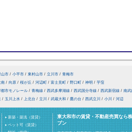
村山市
/
小平市
/
東村山市
/
立川市
/
青梅市
大南
/
向原
/
桜が丘
/
河辺町
/
富士見町
/
野口町
/
神明
/
芋窪
摩都市モノレール
/
青梅線
/
西武多摩湖線
/
西武国分寺線
/
西武新宿線
/
南武
道
/
玉川上水
/
上北台
/
立川
/
武蔵大和
/
鷹の台
/
西武立川
/
小川
/
河辺
東大和市の賃貸・不動産売買なら
新築・築浅（賃貸）
ブン
ペット可（賃貸）