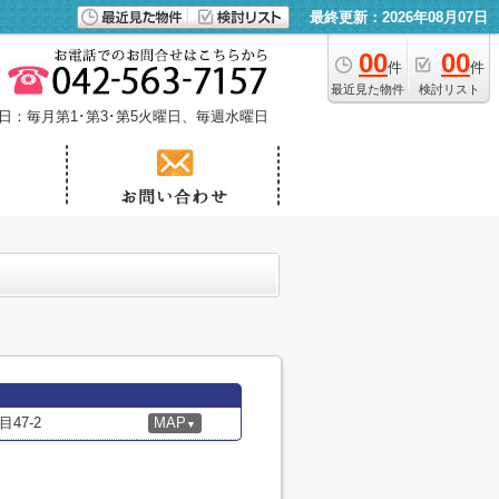
最終更新：2026年08月07日
00
00
件
件
最近見た物件
検討リスト
日：毎月第1･第3･第5火曜日、毎週水曜日
47-2
MAP
▼