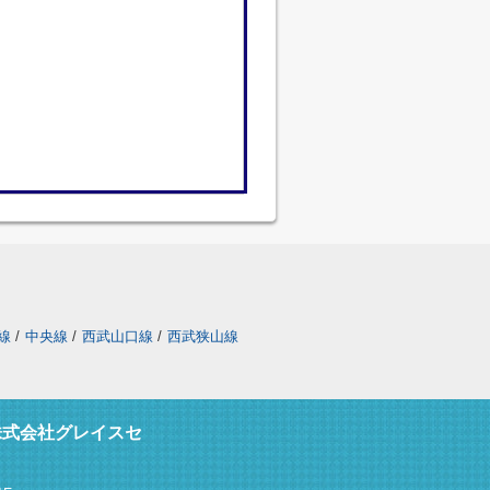
線
/
中央線
/
西武山口線
/
西武狭山線
株式会社グレイスセ