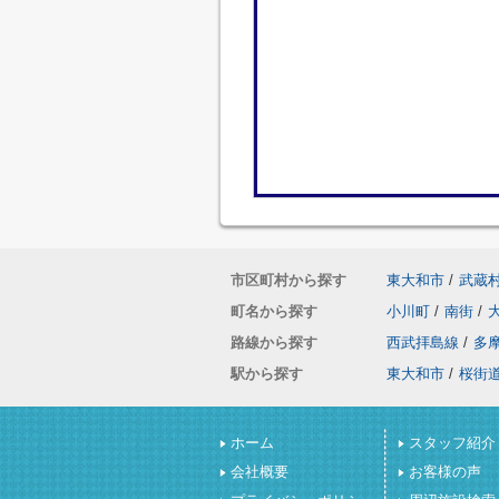
市区町村から探す
東大和市
/
武蔵
町名から探す
小川町
/
南街
/
路線から探す
西武拝島線
/
多
駅から探す
東大和市
/
桜街
ホーム
スタッフ紹介
会社概要
お客様の声