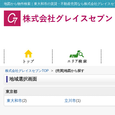
地図から物件検索｜東大和市の賃貸・不動産売買なら株式会社グレイスセ
株式会社グレイスセブンTOP
>
(売買)地図から探す
地域選択画面
東京都
東大和市
(2)
立川市
(1)