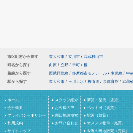
市区町村から探す
東大和市
/
立川市
/
武蔵村山市
町名から探す
向原
/
立野
/
幸町
/
榎
路線から探す
西武拝島線
/
多摩都市モノレール
/
南武線
/
中
駅から探す
東大和市
/
玉川上水
/
桜街道
/
泉体育館
/
武蔵
ホーム
スタッフ紹介
新築・築浅（賃貸）
会社概要
お客様の声
ペット可（賃貸）
プライバシーポリシー
周辺施設検索
駅近（賃貸）
利用規約
お問い合わせ
オススメ物件（売買）
サイトマップ
今週の現地販売（売買）