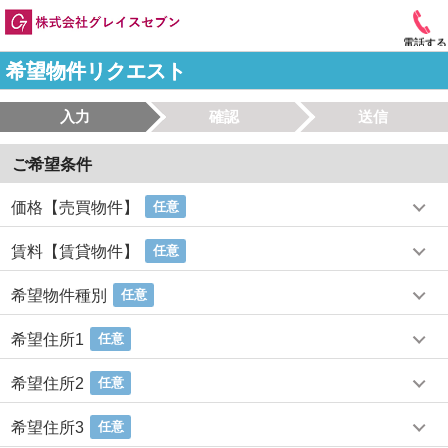
電話する
希望物件リクエスト
入力
確認
送信
ご希望条件
価格【売買物件】
任意
賃料【賃貸物件】
任意
希望物件種別
任意
希望住所1
任意
希望住所2
任意
希望住所3
任意