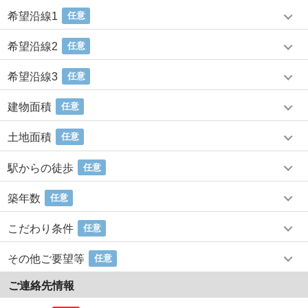
希望沿線1
任意
希望沿線2
任意
希望沿線3
任意
建物面積
任意
土地面積
任意
駅からの徒歩
任意
築年数
任意
こだわり条件
任意
その他ご要望等
任意
ご連絡先情報