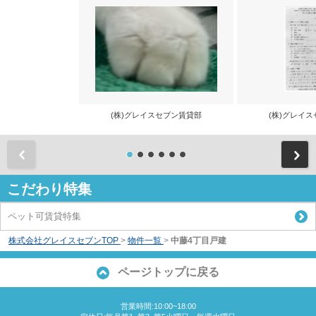
(株)グレイスセブン賃貸部
(株)グレイ
前
こだわり特集
ペット可賃貸特集
株式会社グレイスセブンTOP
>
物件一覧
>
中藤4丁目戸建
ページトップに戻る
営業時間:10:00~18:00