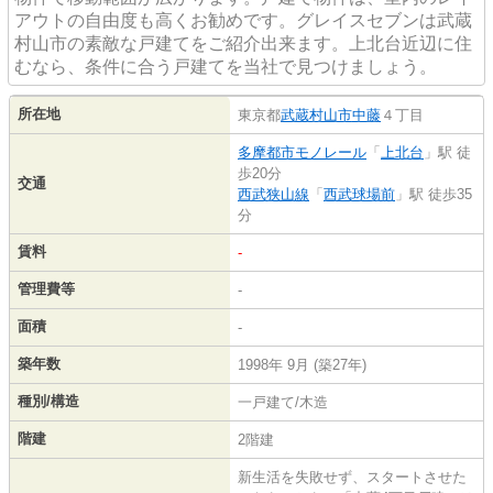
アウトの自由度も高くお勧めです。グレイスセブンは武蔵
村山市の素敵な戸建てをご紹介出来ます。上北台近辺に住
むなら、条件に合う戸建てを当社で見つけましょう。
所在地
東京都
武蔵村山市
中藤
４丁目
多摩都市モノレール
「
上北台
」駅 徒
歩20分
交通
西武狭山線
「
西武球場前
」駅 徒歩35
分
賃料
-
管理費等
-
面積
-
築年数
1998年 9月 (築27年)
種別/構造
一戸建て/木造
階建
2階建
新生活を失敗せず、スタートさせた