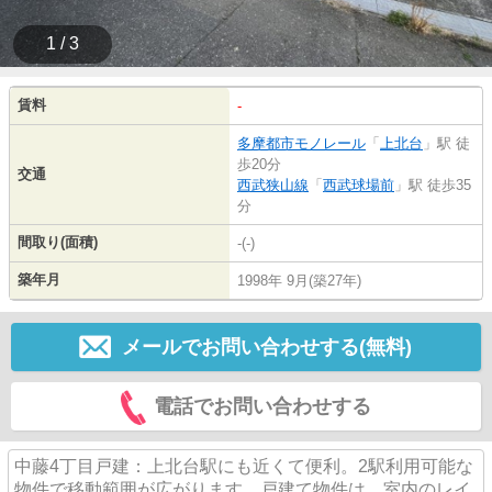
1 / 3
賃料
-
多摩都市モノレール
「
上北台
」駅 徒
歩20分
交通
西武狭山線
「
西武球場前
」駅 徒歩35
分
間取り(面積)
-(-)
築年月
1998年 9月(築27年)
メールでお問い合わせする(無料)
電話でお問い合わせする
中藤4丁目戸建：上北台駅にも近くて便利。2駅利用可能な
物件で移動範囲が広がります。戸建て物件は、室内のレイ