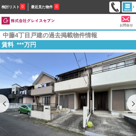
0
0
検討リスト
最近見た物件
お問合せ
中藤4丁目戸建の過去掲載物件情報
賃料
***
万円