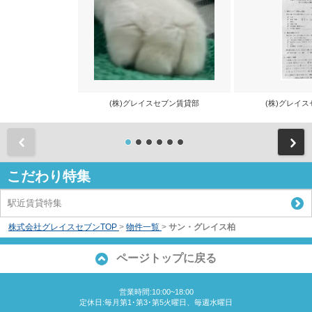
(株)グレイスセブン賃貸部
(株)グレイ
前
こだわり特集
駅近賃貸特集
株式会社グレイスセブンTOP
>
物件一覧
>
サン・グレイス柏
ページトップに戻る
営業時間:10:00~18:00
定休日:毎月第1･第3･第5火曜日、毎週水曜日