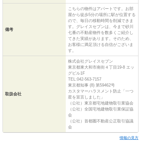
こちらの物件はアパートです。お部
屋から徒歩5分の場所に駅が位置する
ので、毎日の移動時間を削減できま
す。グレイスセブンは、今まで砂川
備考
七番の不動産物件を数多くご紹介し
てきた実績があります。そのため、
お客様に満足頂ける自信がございま
す。
株式会社グレイスセブン
東京都東大和市南街４丁目19-8 エッ
グビル1F
TEL:042-563-7157
東京都知事 (8) 第59462号
カスタマーハラスメント防止「一つ
取扱会社
星を宣言しました」
（公社）東京都宅地建物取引業協会
（公社）全国宅地建物取引業保証協
会
（公社）首都圏不動産公正取引協議
会
情報の見方