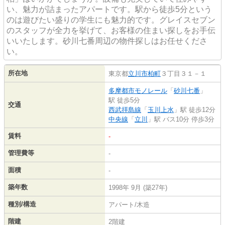
い、魅力が詰まったアパートです。駅から徒歩5分という
のは遊びたい盛りの学生にも魅力的です。グレイスセブン
のスタッフが全力を挙げて、お客様の住まい探しをお手伝
いいたします。砂川七番周辺の物件探しはお任せくださ
い。
所在地
東京都
立川市
柏町
３丁目３１－１
多摩都市モノレール
「
砂川七番
」
駅 徒歩5分
交通
西武拝島線
「
玉川上水
」駅 徒歩12分
中央線
「
立川
」駅 バス10分 停歩3分
賃料
-
管理費等
-
面積
-
築年数
1998年 9月 (築27年)
種別/構造
アパート/木造
階建
2階建