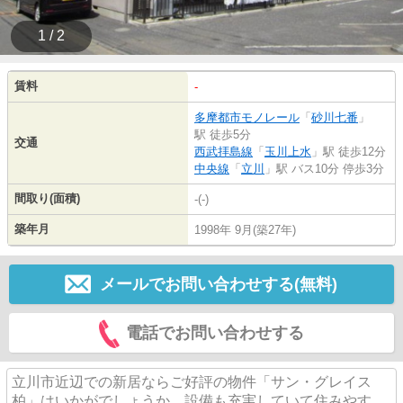
1 / 2
賃料
-
多摩都市モノレール
「
砂川七番
」
駅 徒歩5分
交通
西武拝島線
「
玉川上水
」駅 徒歩12分
中央線
「
立川
」駅 バス10分 停歩3分
間取り(面積)
-(-)
築年月
1998年 9月(築27年)
メールでお問い合わせする(無料)
電話でお問い合わせする
立川市近辺での新居ならご好評の物件「サン・グレイス
柏」はいかがでしょうか。設備も充実していて住みやす