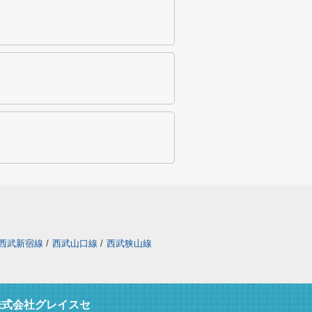
西武新宿線
/
西武山口線
/
西武狭山線
株式会社グレイスセ