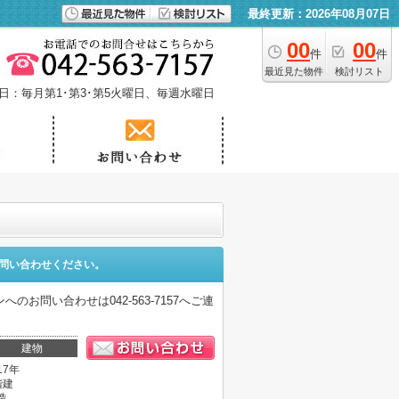
最終更新：2026年08月07日
00
00
件
件
最近見た物件
検討リスト
日：毎月第1･第3･第5火曜日、毎週水曜日
問い合わせください。
問い合わせは042-563-7157へご連
。
建物
17年
階建
造