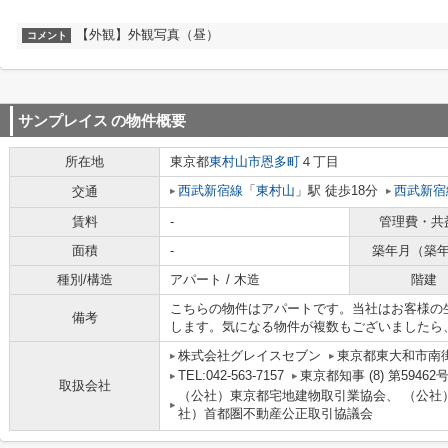
【外観】外観写真（昼）
コメント
サンプレイス
の物件概要
所在地
東京都
東村山市
恩多町
４丁目
西武新宿線
「
東村山
」駅 徒歩18分
西武新宿
交通
賃料
-
管理費・共
面積
-
築年月（築
種別/構造
アパート / 木造
階建
こちらの物件はアパートです。当社はお客様の
備考
します。気になる物件が複数もございましたら
株式会社グレイスセブン
東京都東大和市南街４
TEL:042-563-7157
東京都知事 (8) 第59
取扱会社
（公社）東京都宅地建物取引業協会、 （公社
社）首都圏不動産公正取引協議会