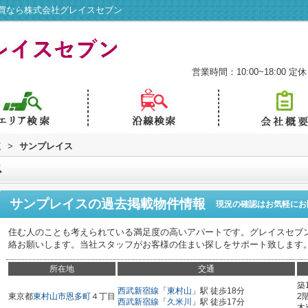
買なら株式会社グレイスセブン
営業時間：10:00~18:00
定休
覧
>
サンプレイス
ス
サンプレイス
の過去掲載物件情報
現況の確認はお気軽にお
住む人のことも考えられている満足度の高いアパートです。グレイスセブンへのお
絡お願いします。当社スタッフがお客様の住まい探しをサポート致します
所在地
交通
築
西武新宿線
「
東村山
」駅 徒歩18分
東京都
東村山市
恩多町
４丁目
2
西武新宿線
「
久米川
」駅 徒歩17分
木