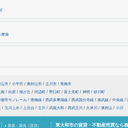
町
多摩湖
村山市
/
小平市
/
東村山市
/
立川市
/
青梅市
大南
/
向原
/
桜が丘
/
河辺町
/
野口町
/
富士見町
/
神明
/
砂川町
摩都市モノレール
/
青梅線
/
西武多摩湖線
/
西武国分寺線
/
南武線
/
中央線
/
道
/
玉川上水
/
上北台
/
立川
/
武蔵大和
/
西武立川
/
久米川
/
東村山
/
小川
東大和市の賃貸・不動産売買なら
新築・築浅（賃貸）