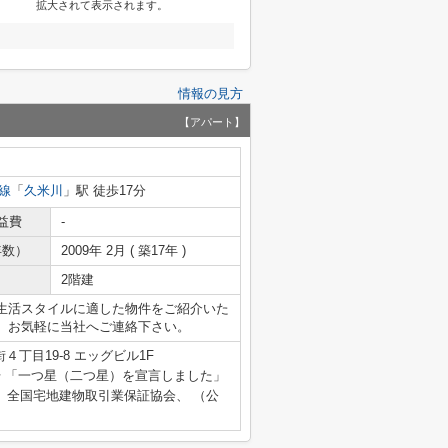
拡大されて表示されます。
情報の見方
【アパート】
線
「
久米川
」駅 徒歩17分
益費
-
年数）
2009年 2月 ( 築17年 )
2階建
生活スタイルに適した物件をご紹介いた
、お気軽に当社へご連絡下さい。
丁目19-8 エッグビル1F
462号 「一つ星（二つ星）を宣言しました」
）全国宅地建物取引業保証協会、 （公