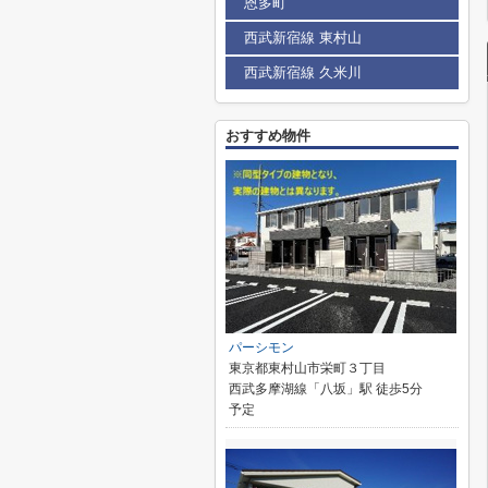
恩多町
西武新宿線 東村山
西武新宿線 久米川
おすすめ物件
パーシモン
東京都東村山市栄町３丁目
西武多摩湖線「八坂」駅 徒歩5分
予定