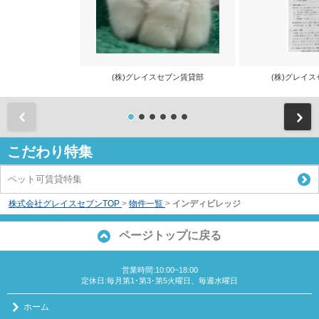
(株)グレイスセブン賃貸部
(株)グレイ
前
こだわり特集
ペット可賃貸特集
株式会社グレイスセブンTOP
>
物件一覧
>
インディビレッジ
ページトップに戻る
営業時間:10:00~18:00
定休日:毎月第1･第3･第5火曜日、毎週水曜日
ホーム