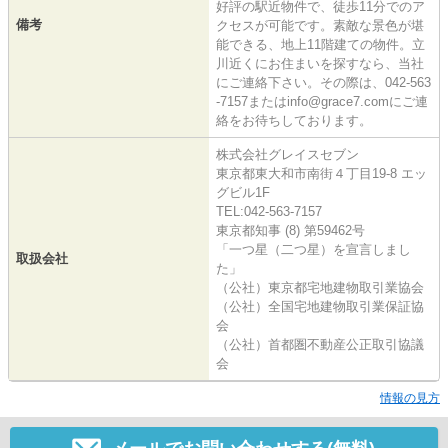
好評の駅近物件で、徒歩11分でのア
備考
クセスが可能です。素敵な景色が堪
能できる、地上11階建ての物件。立
川近くにお住まいを探すなら、当社
にご連絡下さい。その際は、042-563
-7157またはinfo@grace7.comにご連
絡をお待ちしております。
株式会社グレイスセブン
東京都東大和市南街４丁目19-8 エッ
グビル1F
TEL:042-563-7157
東京都知事 (8) 第59462号
「一つ星（二つ星）を宣言しまし
取扱会社
た」
（公社）東京都宅地建物取引業協会
（公社）全国宅地建物取引業保証協
会
（公社）首都圏不動産公正取引協議
会
情報の見方