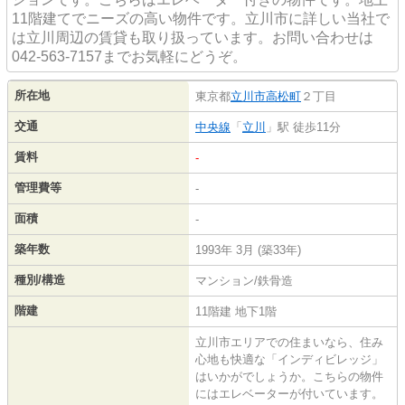
11階建てでニーズの高い物件です。立川市に詳しい当社で
は立川周辺の賃貸も取り扱っています。お問い合わせは
042-563-7157までお気軽にどうぞ。
所在地
東京都
立川市
高松町
２丁目
交通
中央線
「
立川
」駅 徒歩11分
賃料
-
管理費等
-
面積
-
築年数
1993年 3月 (築33年)
種別/構造
マンション/鉄骨造
階建
11階建 地下1階
立川市エリアでの住まいなら、住み
心地も快適な「インディビレッジ」
はいかがでしょうか。こちらの物件
にはエレベーターが付いています。